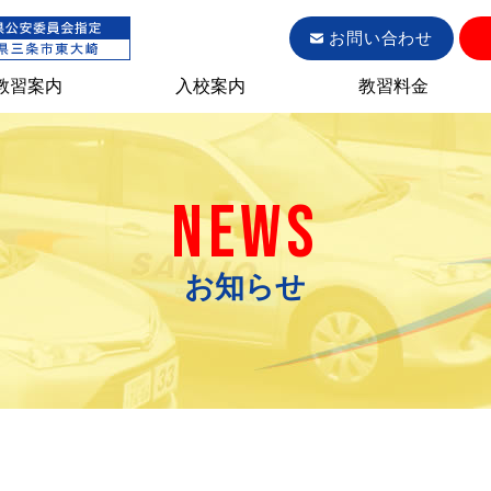
お問い合わせ
教習案内
入校案内
教習料金
NEWS
お知らせ