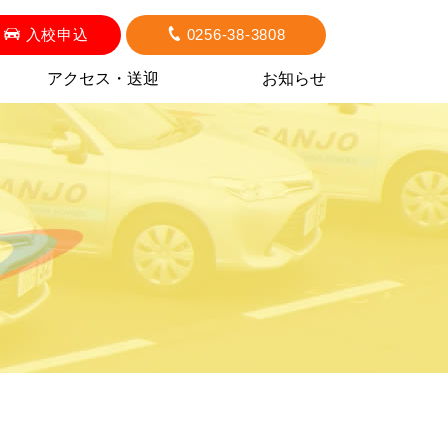
入校申込
0256-38-3808
アクセス・送迎
お知らせ