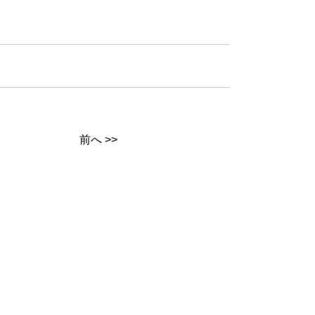
前へ >>