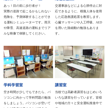
あっ！目の前に歩行者が！
交通事故などによる心肺停止に対
実際の道路で起こるかもしれない
応できるように、模擬人体を使用
危険を、予測体験することができ
した応急救護処置を教習します。
る運転シミュレーターです。雨天
心臓マッサージや人工呼吸、AED
や降雪、高速道路の運転までリア
を用いた除細動の勉強もありま
ルな映像で体験してください。
す。
学科学習室
講習室
空き時間が少しでもできたら、パ
当校では高齢者講習をはじめいろ
ソコンに向かって学科問題の勉強
いろな講習を行っています。皆様
をしましょう。パソコンが空いて
や地域の方々と安全運転推進中で