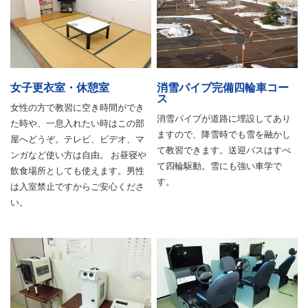
女子更衣室・休憩室
消雪パイプ完備四輪車コー
ス
女性の方で教習に空き時間ができ
消雪パイプが道路に埋設してあり
た時や、一息入れたい時はこの部
ますので、降雪時でも雪を融かし
屋へどうぞ。テレビ、ビデオ、マ
て教習できます。送迎バスはすべ
ンガなど使い方は自由。 お昼寝や
て四輪駆動。雪にも強い車学で
飲食場所としても使えます。男性
す。
は入室禁止ですからご安心くださ
い。