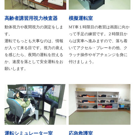
高齢者講習用視力検査器
模擬運転室
動体視力や夜間視力の測定をしま
MT車１時限目の教習は画面に向か
す。
って手足の練習です。２時限目か
運転でもっとも大事なのは、情報
らは実車へ進みますので、落ち着
が入って来る目です。視力の衰え
いてアクセル・ブレーキの他、ク
を感じたら、夜間の運転を控える
ラッチ操作やギアチェンジを身に
か、速度を落として安全運転をお
付けましょう。
願いします。
運転シミュレーター室
応急救護室